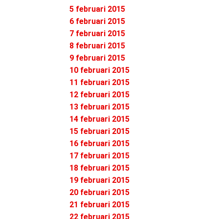
5 februari 2015
6 februari 2015
7 februari 2015
8 februari 2015
9 februari 2015
10 februari 2015
11 februari 2015
12 februari 2015
13 februari 2015
14 februari 2015
15 februari 2015
16 februari 2015
17 februari 2015
18 februari 2015
19 februari 2015
20 februari 2015
21 februari 2015
22 februari 2015