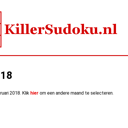
018
ruari 2018. Klik
hier
om een andere maand te selecteren.