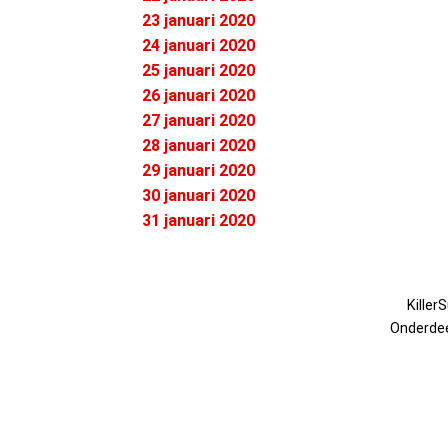
23 januari 2020
24 januari 2020
25 januari 2020
26 januari 2020
27 januari 2020
28 januari 2020
29 januari 2020
30 januari 2020
31 januari 2020
Killer
Onderde