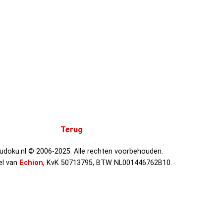
Terug
Sudoku.nl © 2006-2025. Alle rechten voorbehouden.
el van
Echion
, KvK 50713795, BTW NL001446762B10.