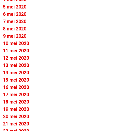
5 mei 2020
6 mei 2020
7 mei 2020
8 mei 2020
9 mei 2020
10 mei 2020
11 mei 2020
12 mei 2020
13 mei 2020
14 mei 2020
15 mei 2020
16 mei 2020
17 mei 2020
18 mei 2020
19 mei 2020
20 mei 2020
21 mei 2020