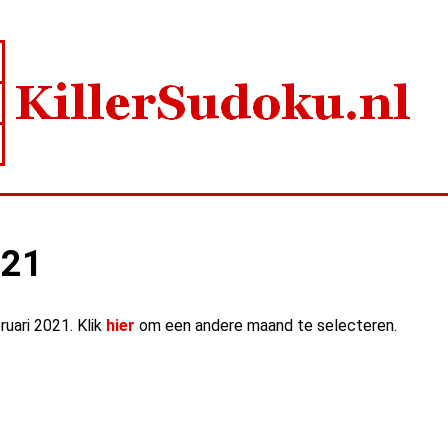
021
ruari 2021. Klik
hier
om een andere maand te selecteren.