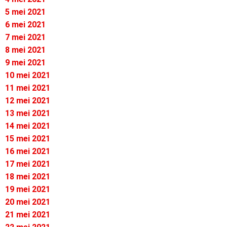
5 mei 2021
6 mei 2021
7 mei 2021
8 mei 2021
9 mei 2021
10 mei 2021
11 mei 2021
12 mei 2021
13 mei 2021
14 mei 2021
15 mei 2021
16 mei 2021
17 mei 2021
18 mei 2021
19 mei 2021
20 mei 2021
21 mei 2021