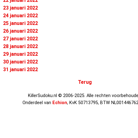
22 januari 2022
23 januari 2022
24 januari 2022
25 januari 2022
26 januari 2022
27 januari 2022
28 januari 2022
29 januari 2022
30 januari 2022
31 januari 2022
Terug
KillerSudoku.nl © 2006-2025. Alle rechten voorbehoude
Onderdeel van
Echion
, KvK 50713795, BTW NL00144676