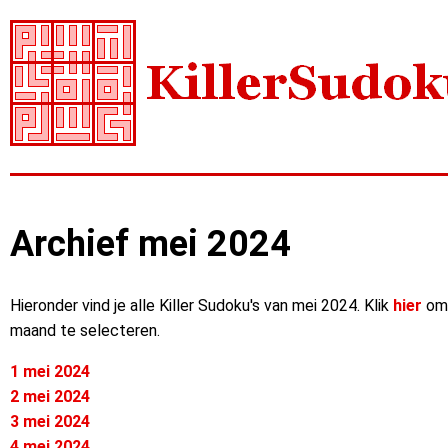
Archief mei 2024
Hieronder vind je alle Killer Sudoku's van mei 2024. Klik
hier
om 
maand te selecteren.
1 mei 2024
2 mei 2024
3 mei 2024
4 mei 2024