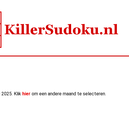
i 2025. Klik
hier
om een andere maand te selecteren.