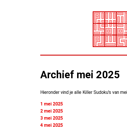
Archief mei 2025
Hieronder vind je alle Killer Sudoku's van me
1 mei 2025
2 mei 2025
3 mei 2025
4 mei 2025