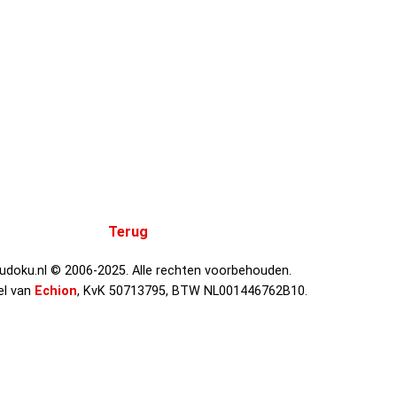
Terug
Sudoku.nl © 2006-2025. Alle rechten voorbehouden.
el van
Echion
, KvK 50713795, BTW NL001446762B10.