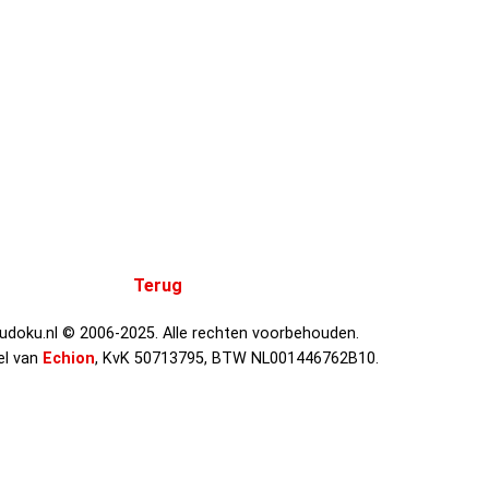
Terug
Sudoku.nl © 2006-2025. Alle rechten voorbehouden.
el van
Echion
, KvK 50713795, BTW NL001446762B10.